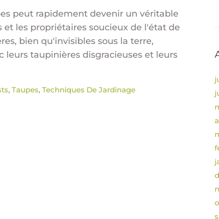
pes peut rapidement devenir un véritable
 et les propriétaires soucieux de l'état de
s, bien qu'invisibles sous la terre,
leurs taupinières disgracieuses et leurs
j
sts
Taupes
Techniques De Jardinage
,
,
j
m
a
m
f
j
o
s