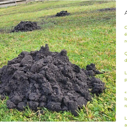
G
é
r
Q
d
L
p
«
l
r
L
a