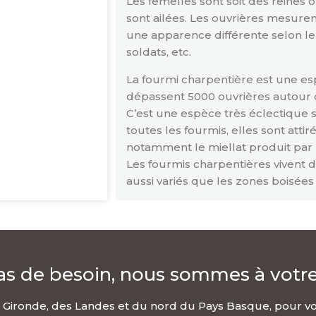
Les femelles sont soit des reines o
sont ailées. Les ouvrières mesuren
une apparence différente selon leu
soldats, etc.
La fourmi charpentière est une es
dépassent 5000 ouvrières autour 
C’est une espèce très éclectique 
toutes les fourmis, elles sont attir
notamment le miellat produit par 
Les fourmis charpentières vivent d
aussi variés que les zones boisées
as de besoin, nous sommes à votre
a Gironde, des Landes et du nord du Pays Basque, pour vo