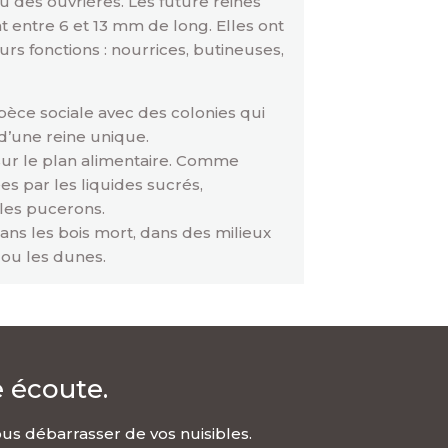
u des ouvrières. Les future reines
t entre 6 et 13 mm de long. Elles ont
rs fonctions : nourrices, butineuses,
pèce sociale avec des colonies qui
d’une reine unique.
sur le plan alimentaire. Comme
ées par les liquides sucrés,
les pucerons.
ans les bois mort, dans des milieux
 ou les dunes.
 écoute.
us débarrasser de vos nuisibles.