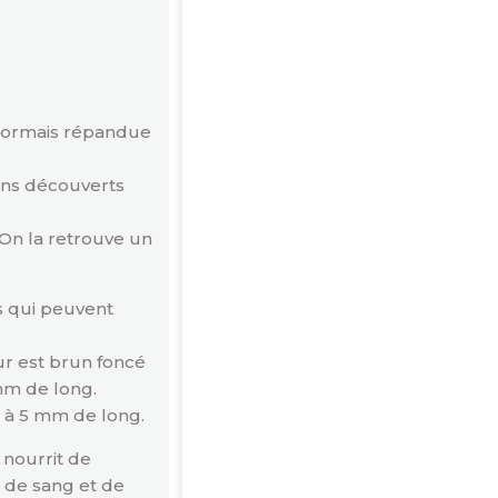
ésormais répandue
ens découverts
 On la retrouve un
s qui peuvent
ur est brun foncé
mm de long.
6 à 5 mm de long.
 nourrit de
t de sang et de