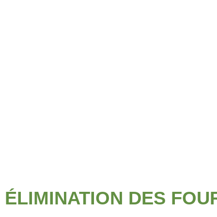
Spécialiste du traitement d
Gironde (33), Landes (40)
NOUS APPELER
NOUS APPELER
ÉLIMINATION DES FOU