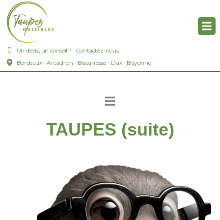
Un devis, un conseil ? : Contactez-nous
Bordeaux - Arcachon - Biscarrosse - Dax - Bayonne
TAUPES (suite)