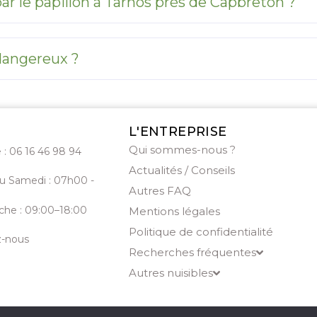
 le papillon à Tarnos près de Capbreton ?
 dangereux ?
L'ENTREPRISE
Qui sommes-nous ?
 : 06 16 46 98 94
Actualités / Conseils
au Samedi : 07h00 -
Autres FAQ
he : 09:00–18:00
Mentions légales
Politique de confidentialité
z-nous
Recherches fréquentes
Autres nuisibles