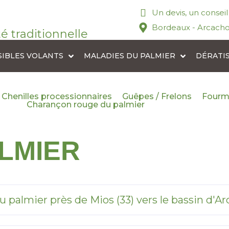
Un devis, un consei
Bordeaux - Arcacho
té traditionnelle
SIBLES VOLANTS
MALADIES DU PALMIER
DÉRATI
Chenilles processionnaires
Guêpes / Frelons
Fourm
Charançon rouge du palmier
ALMIER
palmier près de Mios (33) vers le bassin d'A