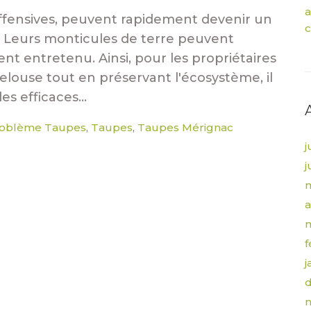
a
offensives, peuvent rapidement devenir un
c
. Leurs monticules de terre peuvent
t entretenu. Ainsi, pour les propriétaires
elouse tout en préservant l'écosystème, il
s efficaces...
oblème Taupes
Taupes
Taupes Mérignac
,
,
j
j
m
a
f
j