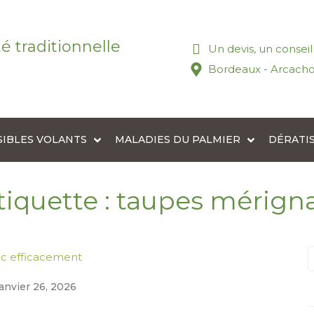
té traditionnelle
Un devis, un consei
Bordeaux - Arcacho
SIBLES VOLANTS
MALADIES DU PALMIER
DÉRATI
tiquette :
taupes mérign
c efficacement
janvier 26, 2026