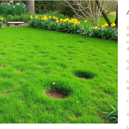
G
é
c
d
Q
i
L
a
«
:
r
L