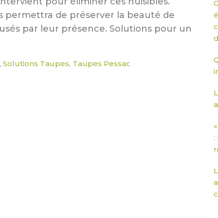
ntervient pour éliminer ces nuisibles.
G
es permettra de préserver la beauté de
é
c
ausés par leur présence. Solutions pour un
d
Q
Solutions Taupes
Taupes Pessac
,
,
i
L
a
«
:
r
L
a
c