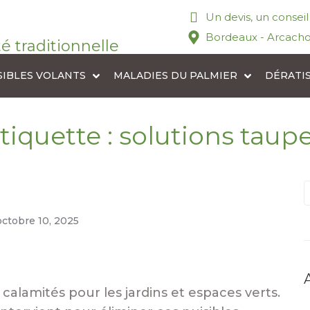
Un devis, un consei
Bordeaux - Arcacho
té traditionnelle
SIBLES VOLANTS
MALADIES DU PALMIER
DÉRATI
tiquette :
solutions taup
octobre 10, 2025
calamités pour les jardins et espaces verts.