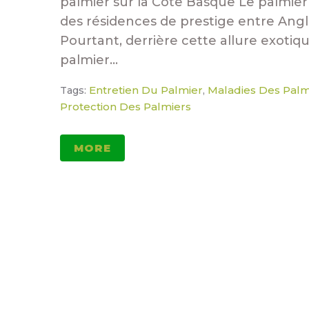
palmier sur la Côte Basque Le palmier 
des résidences de prestige entre Angle
Pourtant, derrière cette allure exotiq
palmier...
Entretien Du Palmier
Maladies Des Palm
Tags:
,
Protection Des Palmiers
MORE