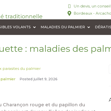
Un devis, un consei
Bordeaux - Arcacho
té traditionnelle
SIBLES VOLANTS
MALADIES DU PALMIER
DÉRATI
uette :
maladies des palm
 parasites du palmier
 palmier
Posted
juillet 9, 2026
 du Charançon rouge et du papillon du