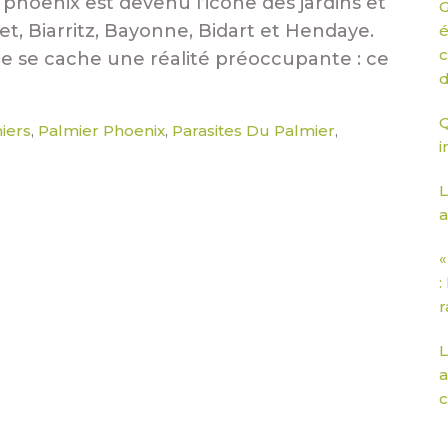
phoenix est devenu l’icône des jardins et
G
t, Biarritz, Bayonne, Bidart et Hendaye.
é
c
ue se cache une réalité préoccupante : ce
d
Q
iers
Palmier Phoenix
Parasites Du Palmier
,
,
,
i
L
a
«
:
r
L
a
c