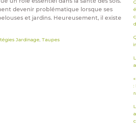
un rôle essentiel dans la santé des sols.
G
ent devenir problématique lorsque ses
é
c
louses et jardins. Heureusement, il existe
d
Q
atégies Jardinage
Taupes
,
i
L
a
«
:
r
L
a
c