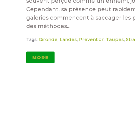
souvent perçue comme un ennemi, joue 
Cependant, sa présence peut rapidem
galeries commencent à saccager les pe
des méthodes...
Gironde
Landes
Prévention Taupes
Str
Tags:
,
,
,
MORE