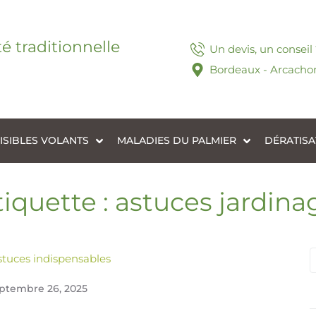
té traditionnelle
Un devis, un conseil
Bordeaux - Arcachon
ISIBLES VOLANTS
MALADIES DU PALMIER
DÉRATISA
tiquette :
astuces jardina
stuces indispensables
ptembre 26, 2025