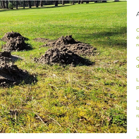
G
é
r
Q
d
L
p
«
l
r
L
a