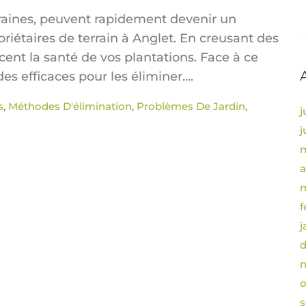
rraines, peuvent rapidement devenir un
priétaires de terrain à Anglet. En creusant des
acent la santé de vos plantations. Face à ce
es efficaces pour les éliminer....
s
Méthodes D'élimination
Problèmes De Jardin
,
,
,
j
j
m
a
m
f
j
o
s