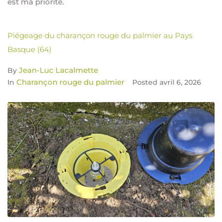
est ma priorité.
Piégeage du charançon rouge du palmier au Pays
Basque (64)
Jean-Luc Lacalmette
By
Charançon rouge du palmier
In
Posted
avril 6, 2026